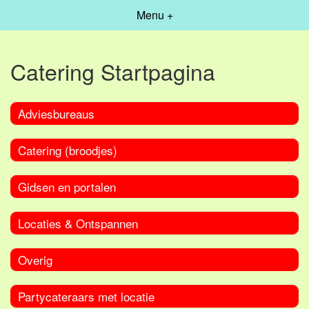
Menu +
Catering Startpagina
Adviesbureaus
Catering (broodjes)
Gidsen en portalen
Locaties & Ontspannen
Overig
Partycateraars met locatie