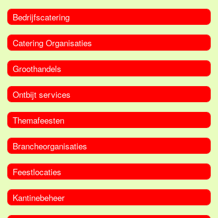
Bedrijfscatering
Catering Organisaties
Groothandels
Ontbijt services
Themafeesten
Brancheorganisaties
Feestlocaties
Kantinebeheer